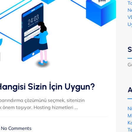
Ta
N
V
U
S
G
angisi Sizin İçin Uygun?
A
barındırma çözümünü seçmek, sitenizin
önem taşıyor. Hosting hizmetleri ...
N
M
K
No Comments
T