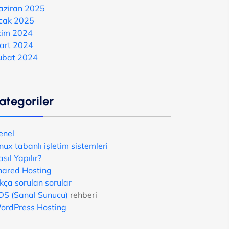
aziran 2025
cak 2025
kim 2024
art 2024
ubat 2024
ategoriler
enel
nux tabanlı işletim sistemleri
sıl Yapılır?
hared Hosting
kça sorulan sorular
DS (Sanal Sunucu)
rehberi
ordPress Hosting