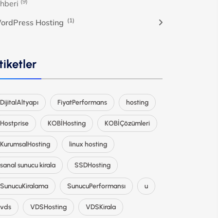
(9)
ehberi
(1)
ordPress Hosting
tiketler
DijitalAltyapı
FiyatPerformans
hosting
Hostprise
KOBİHosting
KOBİÇözümleri
KurumsalHosting
linux hosting
sanal sunucu kirala
SSDHosting
SunucuKiralama
SunucuPerformansı
u
vds
VDSHosting
VDSKirala