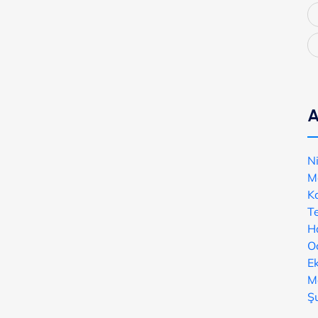
A
N
M
K
T
H
O
E
M
Ş