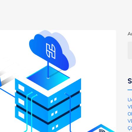
A
S
Uc
V
O
VD
Ç