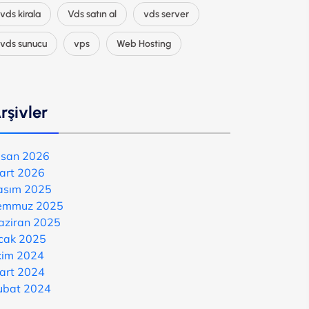
vds kirala
Vds satın al
vds server
vds sunucu
vps
Web Hosting
rşivler
isan 2026
art 2026
asım 2025
emmuz 2025
aziran 2025
cak 2025
kim 2024
art 2024
ubat 2024