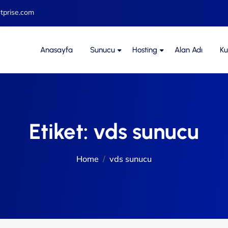
tprise.com
Anasayfa
Sunucu
Hosting
Alan Adı
Ku
Etiket:
vds sunucu
Home
vds sunucu