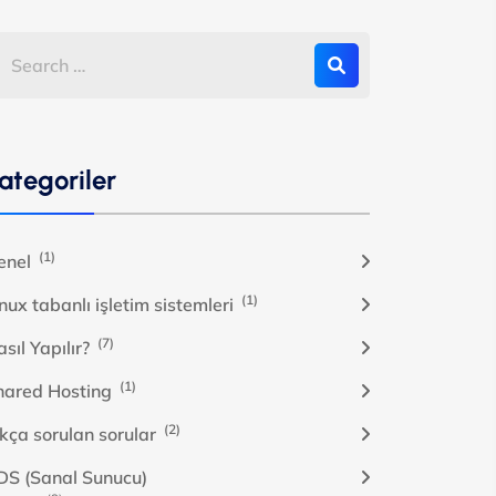
ategoriler
(1)
enel
(1)
nux tabanlı işletim sistemleri
(7)
sıl Yapılır?
(1)
hared Hosting
(2)
ıkça sorulan sorular
DS (Sanal Sunucu)