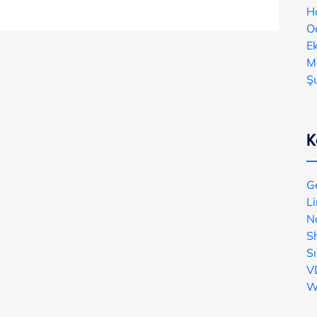
H
O
E
M
Ş
K
G
Li
Na
S
Sı
V
W