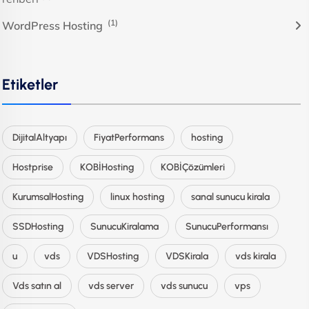
(1)
WordPress Hosting
Etiketler
DijitalAltyapı
FiyatPerformans
hosting
Hostprise
KOBİHosting
KOBİÇözümleri
KurumsalHosting
linux hosting
sanal sunucu kirala
SSDHosting
SunucuKiralama
SunucuPerformansı
u
vds
VDSHosting
VDSKirala
vds kirala
Vds satın al
vds server
vds sunucu
vps