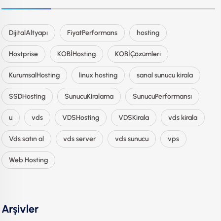
DijitalAltyapı
FiyatPerformans
hosting
Hostprise
KOBİHosting
KOBİÇözümleri
KurumsalHosting
linux hosting
sanal sunucu kirala
SSDHosting
SunucuKiralama
SunucuPerformansı
u
vds
VDSHosting
VDSKirala
vds kirala
Vds satın al
vds server
vds sunucu
vps
Web Hosting
Arşivler