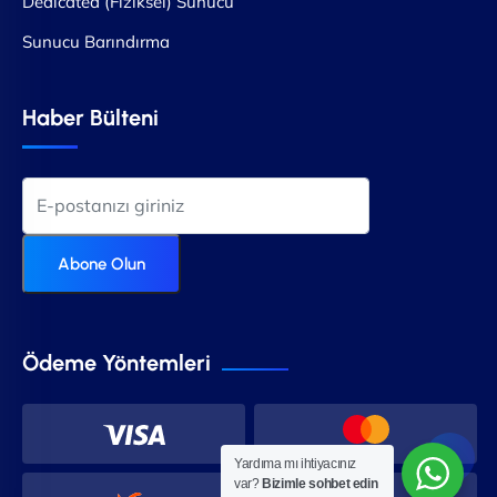
Dedicated (Fiziksel) Sunucu
Sunucu Barındırma
Haber Bülteni
Abone Olun
Ödeme Yöntemleri
Yardıma mı ihtiyacınız
var?
Bizimle sohbet edin